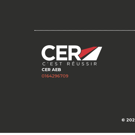
CER AEB
0164296709
© 202